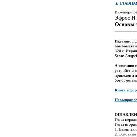
▲
ГЛАВНА
Инженер-по
Эфрос И.
Основы 
Издание:
Эф
бомбометан
320 с. Издан
Scan:
Андрей
Аннотация и
устройства 
прицелов и 
бомбометани
Книга в фор
Невыправле
ОГЛАВЛЕ
Глава первая
Глава вторая
1. Назначен
2. Основные