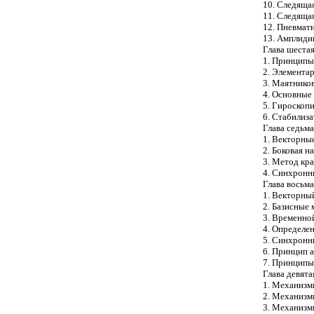
10. Следяща
11. Следяща
12. Пневмат
13. Амплид
Глава шеста
1. Принципы
2. Элемента
3. Маятнико
4. Основные
5. Гироскоп
6. Стабилиз
Глава седьма
1. Векторны
2. Боковая н
3. Метод кр
4. Синхронн
Глава восьма
1. Векторны
2. Базисные
3. Временно
4. Определе
5. Синхронн
6. Принцип 
7. Принципы
Глава девята
1. Механизм
2. Механизм
3. Механизм