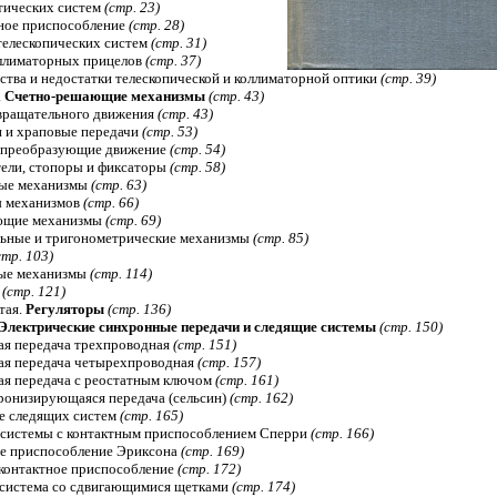
птических систем
(стр. 23)
ное приспособление
(стр. 28)
 телескопических систем
(стр. 31)
оллиматорных прицелов
(стр. 37)
ства и недостатки телескопической и коллиматорной оптики
(стр. 39)
.
Счетно-решающие механизмы
(стр. 43)
 вращательного движения
(стр. 43)
и и храповые передачи
(стр. 53)
, преобразующие движение
(стр. 54)
тели, стопоры и фиксаторы
(стр. 58)
ные механизмы
(стр. 63)
ы механизмов
(стр. 66)
ющие механизмы
(стр. 69)
ьные и тригонометрические механизмы
(стр. 85)
стр. 103)
вые механизмы
(стр. 114)
ы
(стр. 121)
тая.
Регуляторы
(стр. 136)
Электрические синхронные передачи и следящие системы
(стр. 150)
ая передача трехпроводная
(стр. 151)
ая передача четырехпроводная
(стр. 157)
ая передача с реостатным ключом
(стр. 161)
ронизирующаяся передача (сельсин)
(стр. 162)
ие следящих систем
(стр. 165)
 системы с контактным приспособлением Сперри
(стр. 166)
ое приспособление Эриксона
(стр. 169)
 контактное приспособление
(стр. 172)
 система со сдвигающимися щетками
(стр. 174)