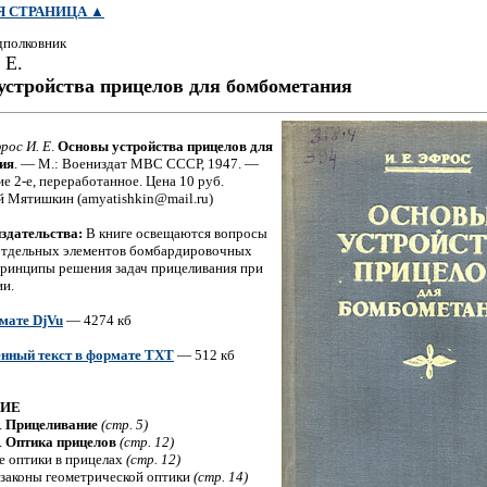
Я СТРАНИЦА
▲
дполковник
 Е.
устройства прицелов для бомбометания
рос И. Е
.
Основы устройства прицелов для
ия
. — М.: Воениздат МВС СССР, 1947. —
ие 2-е, переработанное. Цена 10 руб.
 Мятишкин (amyatishkin@mail.ru)
здательства:
В книге освещаются вопросы
отдельных элементов бомбардировочных
принципы решения задач прицеливания при
и.
мате DjVu
— 4274 кб
нный текст в формате TXT
— 512 кб
НИЕ
.
Прицеливание
(стр. 5)
.
Оптика прицелов
(стр. 12)
ие оптики в прицелах
(стр. 12)
 законы геометрической оптики
(стр. 14)