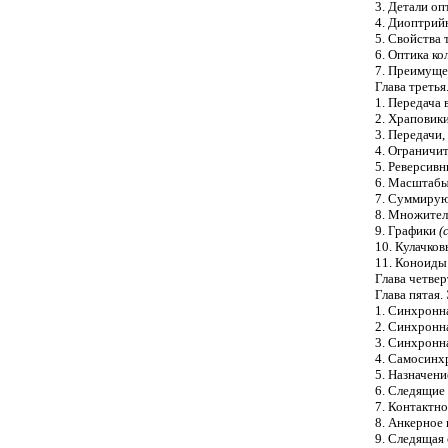
3. Детали о
4. Диоптрий
5. Свойства
6. Оптика к
7. Преимуще
Глава третья
1. Передача
2. Храповик
3. Передачи
4. Ограничи
5. Реверсив
6. Масштаб
7. Суммиру
8. Множител
9. Графики
(
10. Кулачко
11. Коноид
Глава четвер
Глава пятая.
1. Синхронн
2. Синхронн
3. Синхронн
4. Самосинх
5. Назначен
6. Следящие
7. Контактн
8. Анкерное
9. Следящая