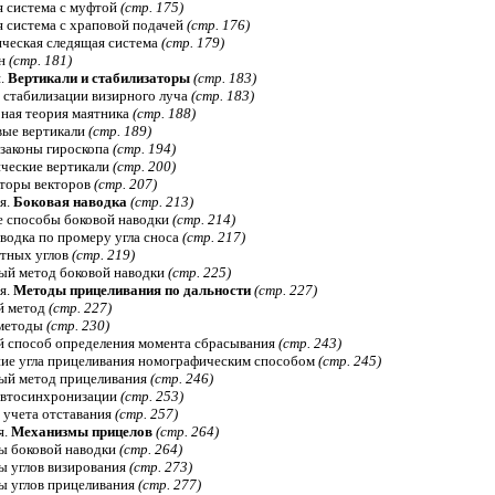
я система с муфтой
(стр. 175)
я система с храповой подачей
(стр. 176)
ическая следящая система
(стр. 179)
ин
(стр. 181)
я.
Вертикали и стабилизаторы
(стр. 183)
 стабилизации визирного луча
(стр. 183)
рная теория маятника
(стр. 188)
вые вертикали
(стр. 189)
 законы гироскопа
(стр. 194)
ические вертикали
(стр. 200)
аторы векторов
(стр. 207)
я.
Боковая наводка
(стр. 213)
е способы боковой наводки
(стр. 214)
аводка по промеру угла сноса
(стр. 217)
атных углов
(стр. 219)
ый метод боковой наводки
(стр. 225)
я.
Методы прицеливания по дальности
(стр. 227)
й метод
(стр. 227)
 методы
(стр. 230)
й способ определения момента сбрасывания
(стр. 243)
ние угла прицеливания номографическим способом
(стр. 245)
ый метод прицеливания
(стр. 246)
автосинхронизации
(стр. 253)
 учета отставания
(стр. 257)
я.
Механизмы прицелов
(стр. 264)
ы боковой наводки
(стр. 264)
ы углов визирования
(стр. 273)
ы углов прицеливания
(стр. 277)